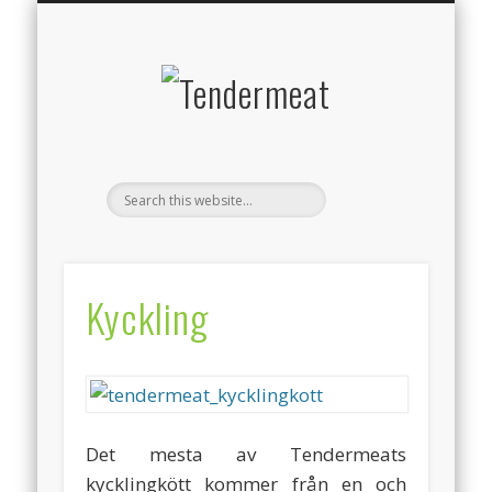
PRODUKTER
KONTAKT
OM KÖTT
OM OSS
HEM
Tendermeat
Kyckling
Det mesta av Tendermeats
kycklingkött kommer från en och