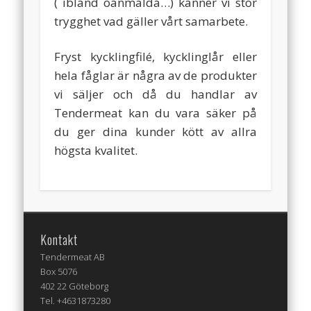
( ibland oanmälda…) känner vi stor
trygghet vad gäller vårt samarbete.
Fryst kycklingfilé, kycklinglår eller
hela fåglar är några av de produkter
vi säljer och då du handlar av
Tendermeat kan du vara säker på
du ger dina kunder kött av allra
högsta kvalitet.
Kontakt
Tendermeat AB
Box 5076
402 22 Göteborg
Tel. +4631873280