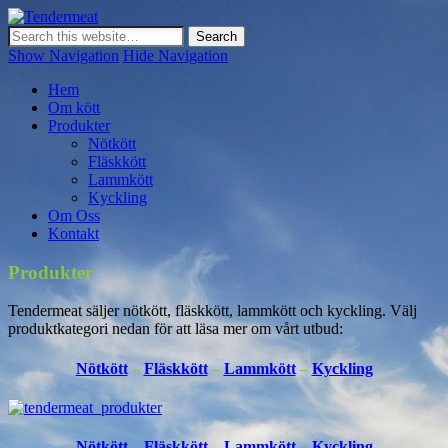
Tendermeat
Kvalitetskött från Sydamerika
Show Navigation
Hide Navigation
Hem
Om kött
Produkter
Nötkött
Fläskkött
Lammkött
Kyckling
Om Oss
Kontakt
Produkter
Tendermeat säljer nötkött, fläskkött, lammkött och kyckling. Välj
produktkategori nedan för att läsa mer om vårt utbud:
Nötkött
–
Fläskkött
–
Lammkött
–
Kyckling
Nötkött
–
Fläskkött
–
Lammkött
–
Kyckling